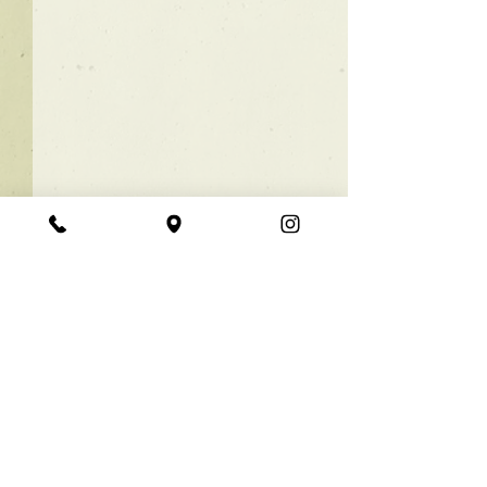
★ラインボブ【ぱつっと
ボブ】
あご下３ｃｍのラインボブ♪
コメント
ボブは大人気！内巻きでも外
ハネでも可愛い！ オーダーメ
イドカットで貴方だけのまと
コメントを追加…
【シンプル】メ
まるボブを提供します！ ぜひ
シュ！