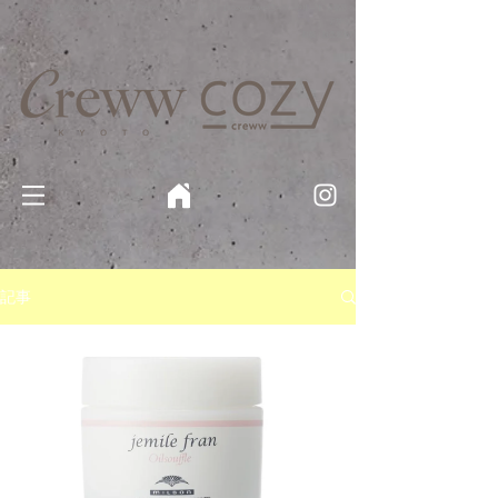
京都・四条 烏丸の美容室・美容院【Creww KYOTO (クルー)】【cozy creww(コージークルー)】 京都市 ヘ
アサロン​
​駐輪・駐車場あり
記事