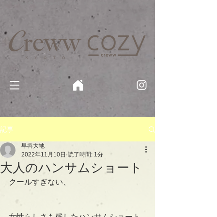
京都・四条 烏丸の美容室・美容院【Creww KYOTO (クルー)】【cozy creww(コージークルー)】 京都市 ヘ
アサロン​
​駐輪・駐車場あり
記事
早谷大地
2022年11月10日
読了時間: 1分
大人のハンサムショート
クールすぎない、
女性らしさも残したハンサムショート