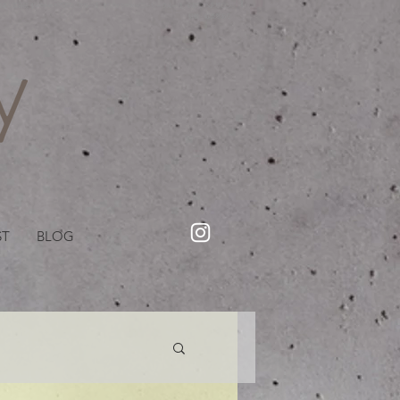
・美容院【Creww KYOTO (クルー)】【cozy creww(コージークルー)】 京都市 ヘアサロン​
​駐輪・駐車場あり
ST
BLOG