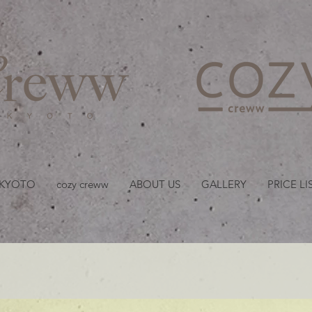
京都・四条 烏丸の美容室
 KYOTO
cozy creww
ABOUT US
GALLERY
PRICE LI