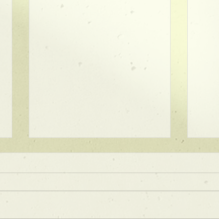
★ラインボブ【ぱつっとボ
ブ】
あご下３ｃｍのラインボブ♪ ボブ
は大人気！内巻きでも外ハネでも
可愛い！ オーダーメイドカット