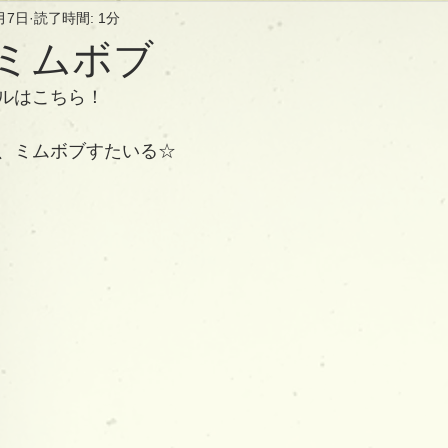
月7日
読了時間: 1分
︎ミムボブ
ルはこちら！
、ミムボブすたいる☆