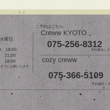
で貴方だけのまとまるボブを提供
します！ ぜひ一度お試しくださ
【シ
い♪ 【ご予約に関して】 平日は比
ュ！
較的ご予約に空きがあります。
メニューが決まらない方はご相談
ご予約はこちら:
クーポンをご活用下さいませ。...
Creww KYOTO
３火曜日
075-256-8312
 19:00
予約優先シス
21:00
cozy creww
18:00
前までにお願いします
075-366-5109
予約優先シ