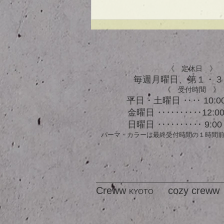
UVケアもできる！？アウト
バスオイル★
《 定休日 》
毎週月曜日、​第１・
《 受付時間 》
平日・土曜日 ‥‥ 10:00
金曜日 ‥‥‥‥‥12:00 
日曜日 ‥‥‥‥‥ 9:00 
パーマ・カラーは最終受付時間の１時間
Creww
cozy creww
KYOTO