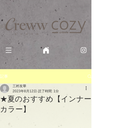
京都・四条 烏丸の美容室・美容院【Creww KYOTO (クルー)】【cozy creww(コージークルー)】 京都市 ヘ
アサロン​
​駐輪・駐車場あり
記事
三村友華
2023年8月12日
読了時間: 1分
★夏のおすすめ【インナー
カラー】