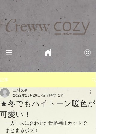
京都・四条 烏丸の美容室・美容院【Creww KYOTO (クルー)】【cozy creww(コージークルー)】 京都市 ヘ
アサロン​
​駐輪・駐車場あり
記事
三村友華
2022年11月26日
読了時間: 1分
★冬でもハイトーン暖色が
可愛い！
一人一人に合わせた骨格補正カットで
まとまるボブ！