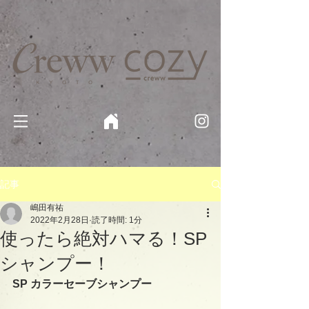
京都・四条 烏丸の美容室・美容院【Creww KYOTO (クルー)】【cozy creww(コージークルー)】 京都市 ヘ
アサロン​
​駐輪・駐車場あり
記事
嶋田有祐
2022年2月28日
読了時間: 1分
使ったら絶対ハマる！SP
シャンプー！
SP カラーセーブシャンプー