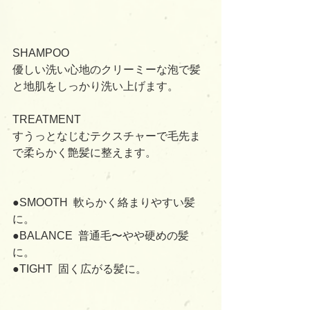
SHAMPOO﻿
優しい洗い心地のクリーミーな泡で髪
と地肌をしっかり洗い上げます。
TREATMENT﻿
すうっとなじむテクスチャーで毛先ま
で柔らかく艶髪に整えます。 ﻿
●SMOOTH  軟らかく絡まりやすい髪
に。﻿
●BALANCE  普通毛〜やや硬めの髪
に。﻿
●TIGHT  固く広がる髪に。﻿