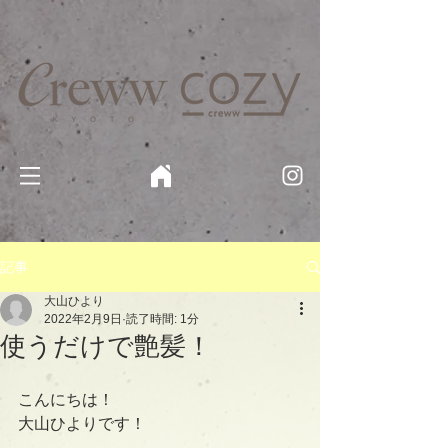
京都・四条 烏丸の美容室・美容院【Creww KYOTO (クルー)】【cozy creww(コージークルー)】 京都市 ヘ
アサロン​
​駐輪・駐車場あり
記事
大山ひより
2022年2月9日
読了時間: 1分
使うだけで艶髪！
こんにちは！
大山ひよりです！