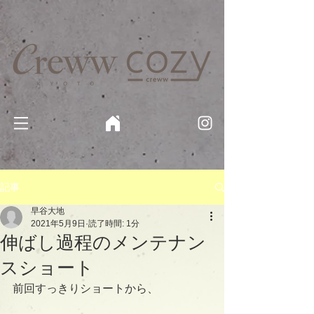
京都・四条 烏丸の美容室・美容院【Creww KYOTO (クルー)】【cozy creww(コージークルー)】 京都市 ヘ
アサロン​
​駐輪・駐車場あり
記事
早谷大地
2021年5月9日
読了時間: 1分
伸ばし過程のメンテナン
スショート
前回すっきりショートから、