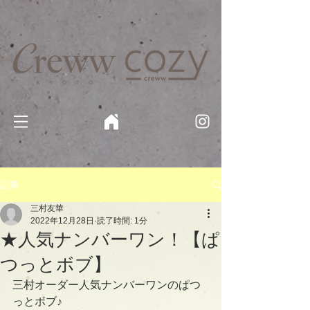
京都・四条 烏丸の美容室・美容院【Creww KYOTO (クルー)】【cozy creww(コージークルー)】 京都市 ヘ
アサロン​
​駐輪・駐車場あり
記事
三村友華
2022年12月28日
読了時間: 1分
★人気ナンバーワン！【ぱ
つっとボブ】
三村オーダー人気ナンバーワンのぱつ
っとボブ♪