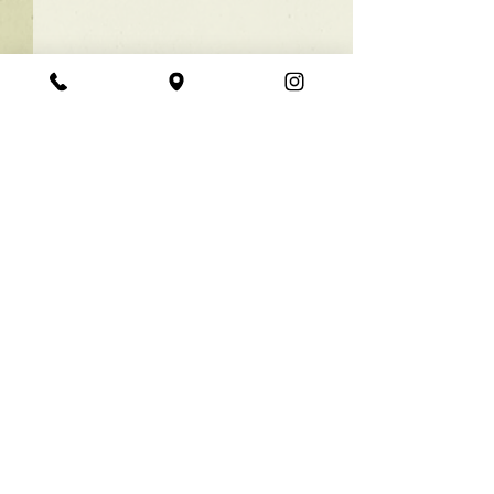
★ラインボブ【ぱつっと
ボブ】
あご下３ｃｍのラインボブ♪
コメント
ボブは大人気！内巻きでも外
ハネでも可愛い！ オーダーメ
イドカットで貴方だけのまと
コメントを追加…
【シンプル】メ
まるボブを提供します！ ぜひ
シュ！
一度お試しください♪ 【ご予