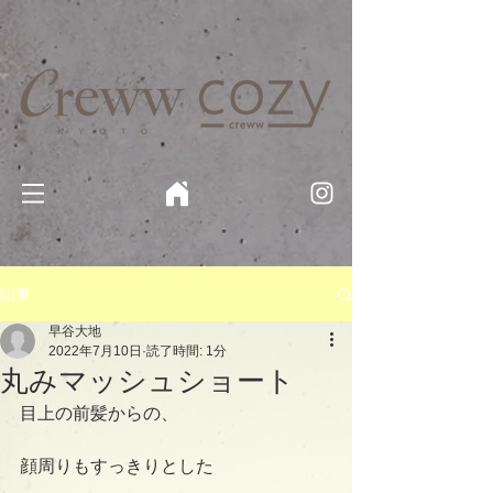
京都・四条 烏丸の美容室・美容院【Creww KYOTO (クルー)】【cozy creww(コージークルー)】 京都市 ヘ
アサロン​
​駐輪・駐車場あり
記事
早谷大地
2022年7月10日
読了時間: 1分
丸みマッシュショート
目上の前髪からの、
顔周りもすっきりとした