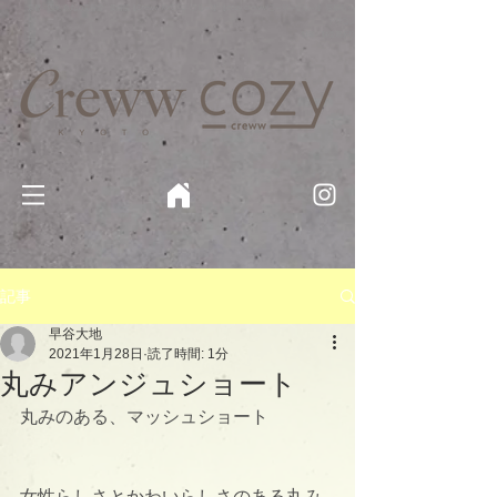
京都・四条 烏丸の美容室・美容院【Creww KYOTO (クルー)】【cozy creww(コージークルー)】 京都市 ヘ
アサロン​
​駐輪・駐車場あり
記事
早谷大地
2021年1月28日
読了時間: 1分
丸みアンジュショート
丸みのある、マッシュショート
女性らしさとかわいらしさのある丸み