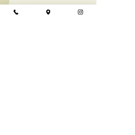
★ラインボブ【ぱつっと
ボブ】
あご下３ｃｍのラインボブ♪
コメント
ボブは大人気！内巻きでも外
ハネでも可愛い！ オーダーメ
イドカットで貴方だけのまと
コメントを追加…
【シンプル】メ
まるボブを提供します！ ぜひ
シュ！
一度お試しください♪ 【ご予
約に関して】 平日は比較的ご
予約に空きがあります。 メニ
《 定休日 》