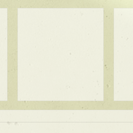
★ラインボブ【ぱつっとボ
ブ】
あご下３ｃｍのラインボブ♪ ボブ