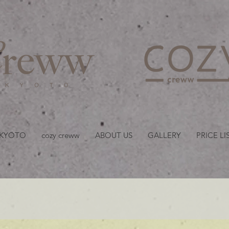
京都・四条 烏丸の美容室
 KYOTO
cozy creww
ABOUT US
GALLERY
PRICE LI