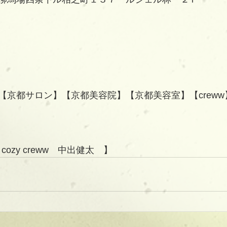
【京都サロン】【京都美容院】【京都美容室】【creww
/ cozy creww　中出健太　】