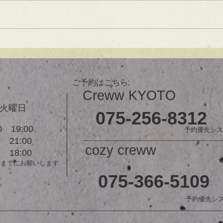
は大人気！内巻きでも外ハネでも
可愛い！ オーダーメイドカット
で貴方だけのまとまるボブを提供
します！ ぜひ一度お試しくださ
【シ
い♪ 【ご予約に関して】 平日は比
ュ！
較的ご予約に空きがあります。
メニューが決まらない方はご相談
ご予約はこちら:
クーポンをご活用下さいませ。...
Creww KYOTO
３火曜日
075-256-8312
 19:00
予約優先シス
21:00
cozy creww
18:00
前までにお願いします
075-366-5109
予約優先シ