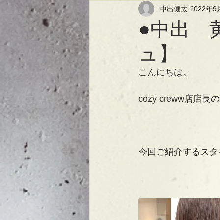
中出健太
2022年9
●中出 
ュ】
こんにちは。
cozy creww店店
今回ご紹介するスタ