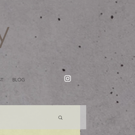
・美容院【Creww KYOTO (クルー)】【cozy creww(コージークルー)】 京都市 ヘアサロン​
​駐輪・駐車場あり
ST
BLOG