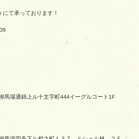
eww にて承っております！
09
柳馬場通錦上ル十文字町444イーグルコート1F
柳馬場四条下ル相之町１３７　ルシェル林　２Ｆ