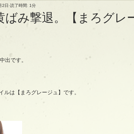
月2日
読了時間: 1分
黄ばみ撃退。【まろグレ
長の中出です。
イルは【まろグレージュ】です。