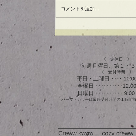
コメントを追加…
UVケアもできる！？アウト
バスオイル★
《 定休日 》
毎週月曜日、​第１・
《 受付時間 》
平日・土曜日 ‥‥ 10:00
金曜日 ‥‥‥‥‥12:00 
日曜日 ‥‥‥‥‥ 9:00 
パーマ・カラーは最終受付時間の１時間
Creww
cozy creww
KYOTO