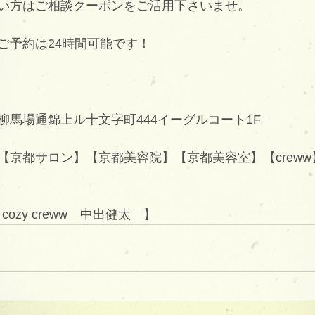
い方はご相談クーポンをご活用下さいませ。
ご予約は24時間可能です！
柳馬場通錦上ル十文字町444イーグルコート1F
京都サロン】【京都美容院】【京都美容室】【creww】【
/ cozy creww　中出健太　】