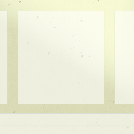
★ラインボブ【ぱつっとボ
ブ】
あご下３ｃｍのラインボブ♪ ボブ