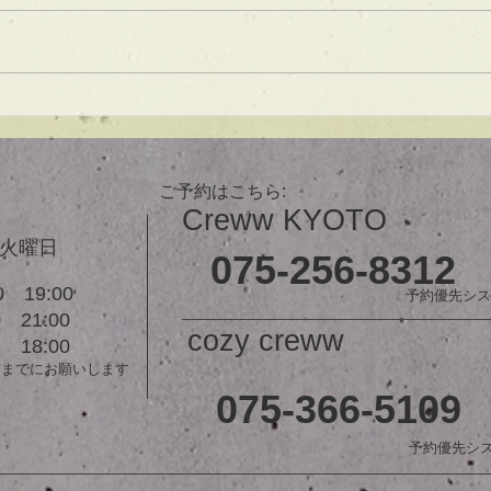
は大人気！内巻きでも外ハネでも
可愛い！ オーダーメイドカット
で貴方だけのまとまるボブを提供
します！ ぜひ一度お試しくださ
【シ
い♪ 【ご予約に関して】 平日は比
ュ！
較的ご予約に空きがあります。
メニューが決まらない方はご相談
ご予約はこちら:
クーポンをご活用下さいませ。...
Creww KYOTO
３火曜日
075-256-8312
 19:00
予約優先シス
21:00
cozy creww
18:00
前までにお願いします
075-366-5109
予約優先シ