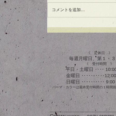
コメントを追加…
UVケアもできる！？アウト
バスオイル★
《 定休日 》
毎週月曜日、​第１・
《 受付時間 》
平日・土曜日 ‥‥ 10:00
金曜日 ‥‥‥‥‥12:00 
日曜日 ‥‥‥‥‥ 9:00 
パーマ・カラーは最終受付時間の１時間