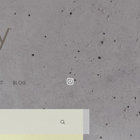
・美容院【Creww KYOTO (クルー)】【cozy creww(コージークルー)】 京都市 ヘアサロン​
​駐輪・駐車場あり
ST
BLOG