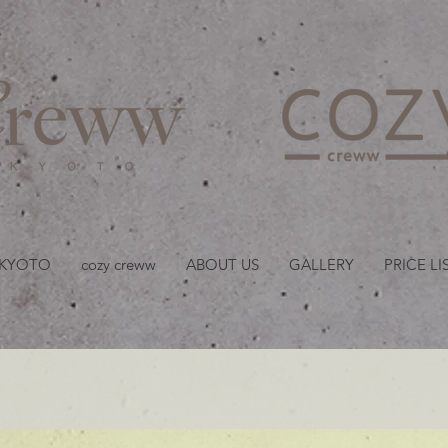
京都・四条 烏丸の美容室
 KYOTO
cozy creww
ABOUT US
GALLERY
PRICE LI