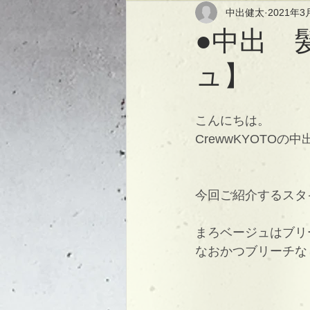
中出健太
2021年3
●中出 
ュ】
こんにちは。
CrewwKYOTOの
今回ご紹介するスタ
まろベージュはブリ
なおかつブリーチな