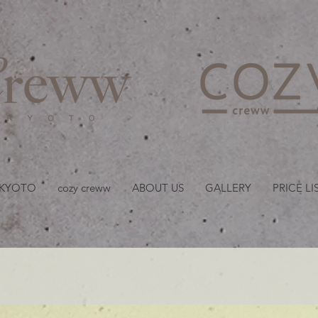
京都・四条 烏丸の美容室
 KYOTO
cozy creww
ABOUT US
GALLERY
PRICE LI