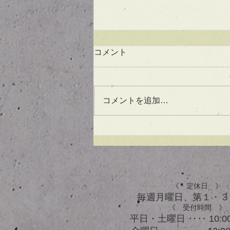
コメント
コメントを追加…
UVケアもできる！？アウト
バスオイル★
《 定休日 》
毎週月曜日、​第１・
《 受付時間 》
平日・土曜日 ‥‥ 10:00