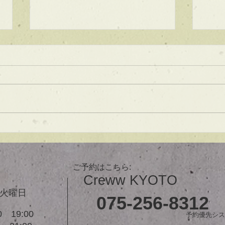
★ラインボブ【ぱつっとボ
ブ】
あご下３ｃｍのラインボブ♪ ボブ
は大人気！内巻きでも外ハネでも
可愛い！ オーダーメイドカット
で貴方だけのまとまるボブを提供
します！ ぜひ一度お試しくださ
【シ
い♪ 【ご予約に関して】 平日は比
ュ！
較的ご予約に空きがあります。
メニューが決まらない方はご相談
ご予約はこちら:
クーポンをご活用下さいませ。...
Creww KYOTO
３火曜日
075-256-8312
 19:00
予約優先シス