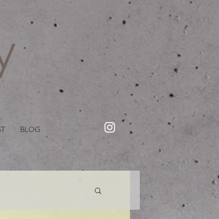
・美容院【Creww KYOTO (クルー)】【cozy creww(コージークルー)】 京都市 ヘアサロン​
​駐輪・駐車場あり
ST
BLOG