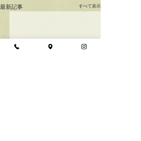
すべて表示
最新記事
★ラインボブ【ぱつっと
ボブ】
あご下３ｃｍのラインボブ♪
コメント