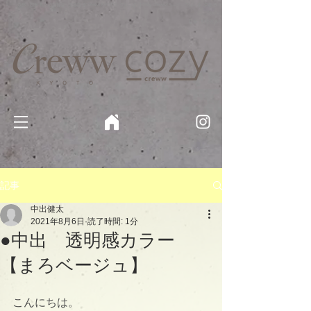
京都・四条 烏丸の美容室・美容院【Creww KYOTO (クルー)】【cozy creww(コージークルー)】 京都市 ヘ
アサロン​
​駐輪・駐車場あり
記事
中出健太
2021年8月6日
読了時間: 1分
●中出 透明感カラー
【まろベージュ】
こんにちは。