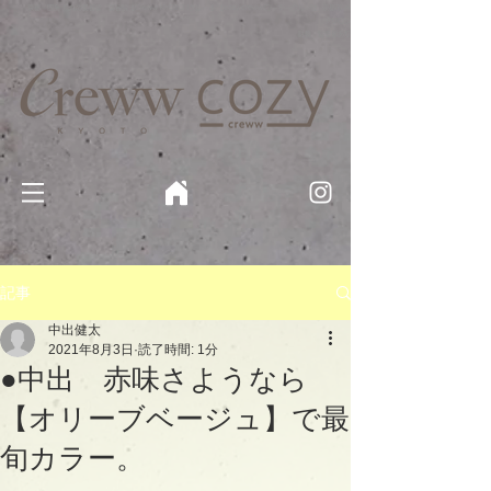
京都・四条 烏丸の美容室・美容院【Creww KYOTO (クルー)】【cozy creww(コージークルー)】 京都市 ヘ
アサロン​
​駐輪・駐車場あり
記事
中出健太
2021年8月3日
読了時間: 1分
●中出 赤味さようなら
【オリーブベージュ】で最
旬カラー。