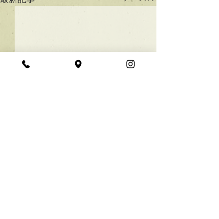
★ラインボブ【ぱつっと
ボブ】
あご下３ｃｍのラインボブ♪
コメント
ボブは大人気！内巻きでも外