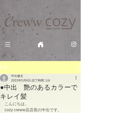
京都・四条 烏丸の美容室・美容院【Creww KYOTO (クルー)】【cozy creww(コージークルー)】 京都市 ヘ
アサロン​
​駐輪・駐車場あり
記事
中出健太
2022年5月6日
読了時間: 1分
●中出 艶のあるカラーで
キレイ髪
こんにちは。
cozy creww店店長の中出です。