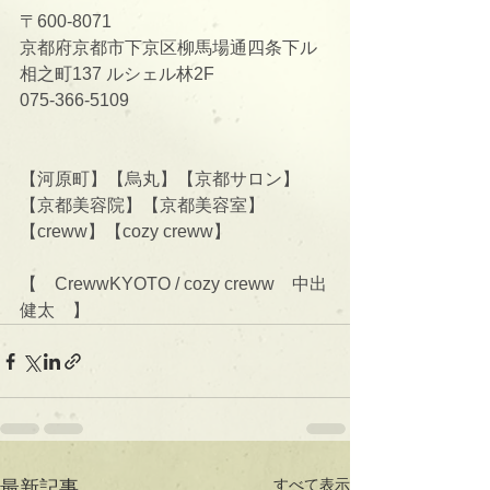
〒600-8071
京都府京都市下京区柳馬場通四条下ル
相之町137 ルシェル林2F
075-366-5109
【河原町】【烏丸】【京都サロン】
【京都美容院】【京都美容室】
【creww】【cozy creww】
【　CrewwKYOTO / cozy creww　中出
健太　】
すべて表示
最新記事