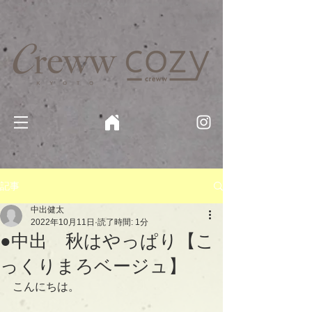
京都・四条 烏丸の美容室・美容院【Creww KYOTO (クルー)】【cozy creww(コージークルー)】 京都市 ヘ
アサロン​
​駐輪・駐車場あり
記事
中出健太
2022年10月11日
読了時間: 1分
●中出 秋はやっぱり【こ
っくりまろベージュ】
こんにちは。