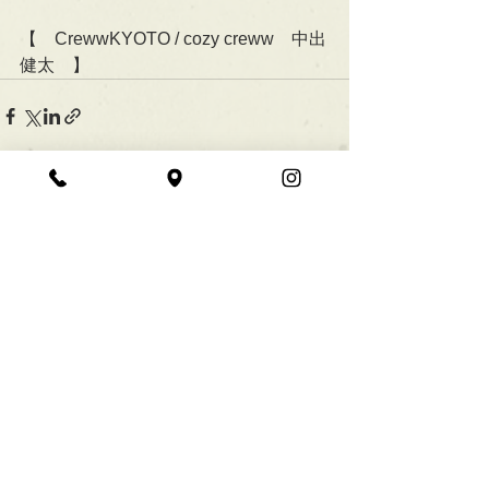
【　CrewwKYOTO / cozy creww　中出
健太　】
すべて表示
最新記事