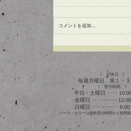
コメントを追加…
UVケアもできる！？アウト
バスオイル★
《 定休日 》
毎週月曜日、​第１・
《 受付時間 》
平日・土曜日 ‥‥ 10:00
金曜日 ‥‥‥‥‥12:00 
日曜日 ‥‥‥‥‥ 9:00 
パーマ・カラーは最終受付時間の１時間