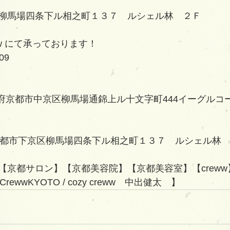
柳馬場四条下ル相之町１３７　ルシェル林　２Ｆ
eww にて承っております！
09
O京都府京都市中京区柳馬場通錦上ル十文字町444イーグルコー
京都府京都市下京区柳馬場四条下ル相之町１３７　ルシェル林
【京都サロン】【京都美容院】【京都美容室】【creww
CrewwKYOTO / cozy creww　中出健太　】