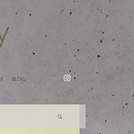
・美容院【Creww KYOTO (クルー)】【cozy creww(コージークルー)】 京都市 ヘアサロン​
​駐輪・駐車場あり
ST
BLOG