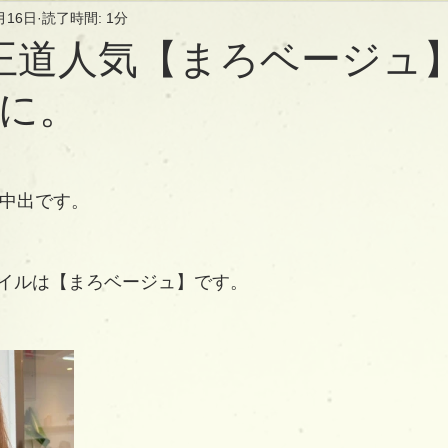
月16日
読了時間: 1分
王道人気【まろベージュ
に。
長の中出です。
イルは【まろベージュ】です。