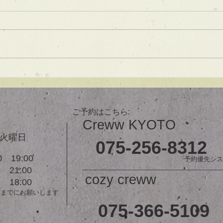
ブ】
あご下３ｃｍのラインボブ♪ ボブ
は大人気！内巻きでも外ハネでも
可愛い！ オーダーメイドカット
で貴方だけのまとまるボブを提供
します！ ぜひ一度お試しくださ
【シ
い♪ 【ご予約に関して】 平日は比
ュ！
較的ご予約に空きがあります。
メニューが決まらない方はご相談
ご予約はこちら:
クーポンをご活用下さいませ。...
Creww KYOTO
３火曜日
075-256-8312
 19:00
予約優先シス
21:00
cozy creww
18:00
前までにお願いします
075-366-5109