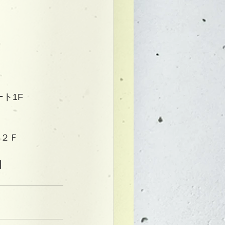
ト1F
　２Ｆ
】