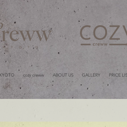
京都・四条 烏丸の美容室
 KYOTO
cozy creww
ABOUT US
GALLERY
PRICE LI