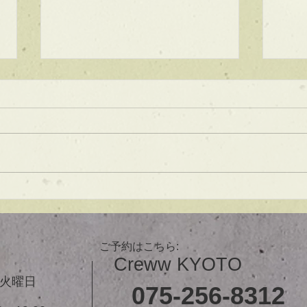
★ラインボブ【ぱつっとボ
ブ】
あご下３ｃｍのラインボブ♪ ボブ
は大人気！内巻きでも外ハネでも
可愛い！ オーダーメイドカット
で貴方だけのまとまるボブを提供
します！ ぜひ一度お試しくださ
【シ
い♪ 【ご予約に関して】 平日は比
ュ！
較的ご予約に空きがあります。
メニューが決まらない方はご相談
ご予約はこちら:
クーポンをご活用下さいませ。...
Creww KYOTO
３火曜日
075-256-8312