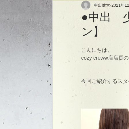
中出健太
2021年1
●中出 
ン】
こんにちは。
cozy creww店店
今回ご紹介するスタ