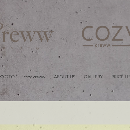
京都・四条 烏丸の美容室
 KYOTO
cozy creww
ABOUT US
GALLERY
PRICE LI