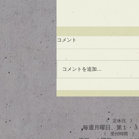
コメント
コメントを追加…
UVケアもできる！？アウト
バスオイル★
《 定休日 》
毎週月曜日、​第１・
《 受付時間 》