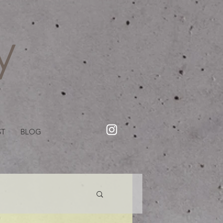
・美容院【Creww KYOTO (クルー)】【cozy creww(コージークルー)】 京都市 ヘアサロン​
​駐輪・駐車場あり
ST
BLOG