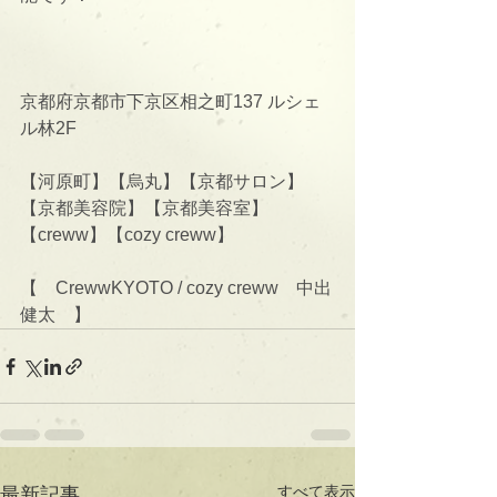
京都府京都市下京区相之町137 ルシェ
ル林2F
【河原町】【烏丸】【京都サロン】
【京都美容院】【京都美容室】
【creww】【cozy creww】
【　CrewwKYOTO / cozy creww　中出
健太　】
すべて表示
最新記事