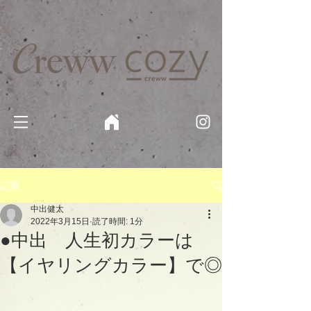
京都・四条 烏丸の美容室・美容院【Creww KYOTO (クルー)】【cozy creww(コージークルー)】 京都市 ヘ
アサロン​
​駐輪・駐車場あり
記事
中出健太
2022年3月15日
読了時間: 1分
●中出 人生初カラーは
【イヤリングカラー】で◎