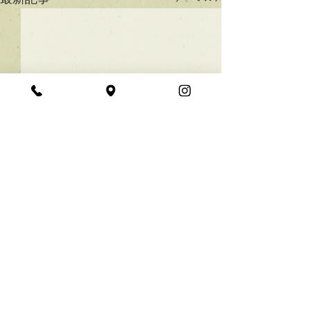
★ラインボブ【ぱつっと
ボブ】
あご下３ｃｍのラインボブ♪
コメント
ボブは大人気！内巻きでも外