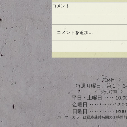
コメント
コメントを追加…
UVケアもできる！？アウト
バスオイル★
《 定休日 》
毎週月曜日、​第１・
《 受付時間 》
平日・土曜日 ‥‥ 10:00
金曜日 ‥‥‥‥‥12:00 
日曜日 ‥‥‥‥‥ 9:00 
パーマ・カラーは最終受付時間の１時間