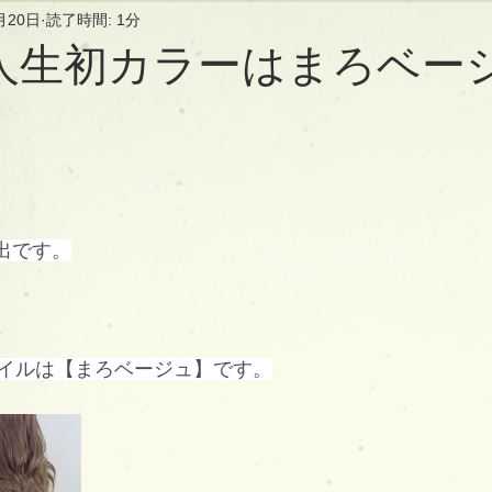
月20日
読了時間: 1分
人生初カラーはまろベー
中出です。
イルは【まろベージュ】です。