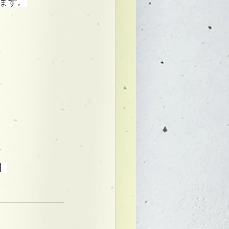
ます。
】