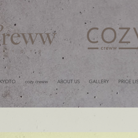
京都・四条 烏丸の美容室
 KYOTO
cozy creww
ABOUT US
GALLERY
PRICE LI