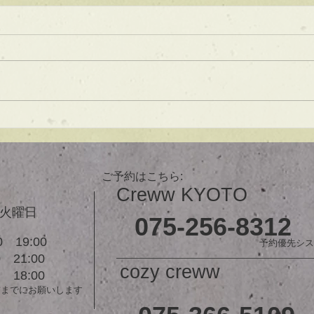
★ラインボブ【ぱつっとボ
ブ】
あご下３ｃｍのラインボブ♪ ボブ
は大人気！内巻きでも外ハネでも
可愛い！ オーダーメイドカット
で貴方だけのまとまるボブを提供
します！ ぜひ一度お試しくださ
【シ
い♪ 【ご予約に関して】 平日は比
ュ！
較的ご予約に空きがあります。
メニューが決まらない方はご相談
ご予約はこちら:
クーポンをご活用下さいませ。...
Creww KYOTO
３火曜日
075-256-8312
 19:00
予約優先シス
21:00
cozy creww
18:00
前までにお願いします