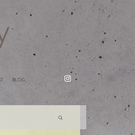
・美容院【Creww KYOTO (クルー)】【cozy creww(コージークルー)】 京都市 ヘアサロン​
​駐輪・駐車場あり
ST
BLOG