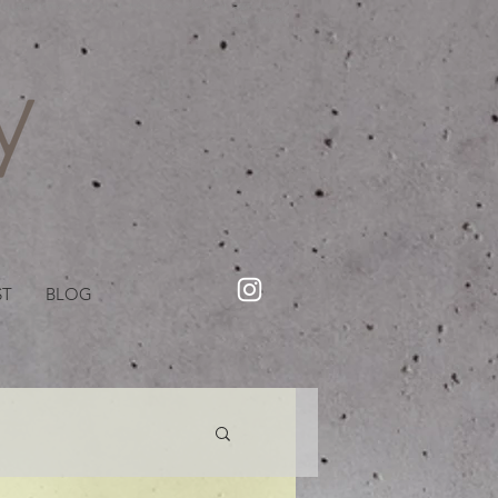
・美容院【Creww KYOTO (クルー)】【cozy creww(コージークルー)】 京都市 ヘアサロン​
​駐輪・駐車場あり
ST
BLOG