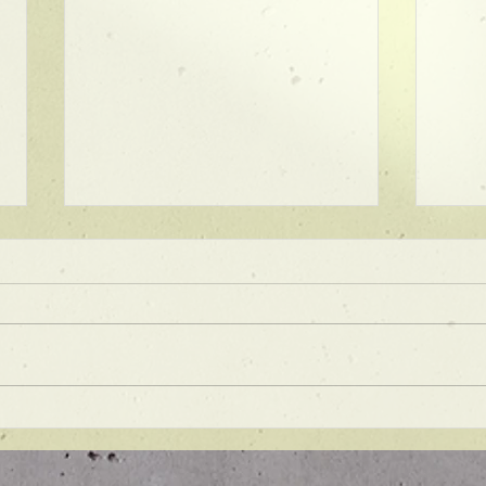
★ラインボブ【ぱつっとボ
ブ】
あご下３ｃｍのラインボブ♪ ボブ
は大人気！内巻きでも外ハネでも
可愛い！ オーダーメイドカット
で貴方だけのまとまるボブを提供
します！ ぜひ一度お試しくださ
【シ
い♪ 【ご予約に関して】 平日は比
ュ！
較的ご予約に空きがあります。