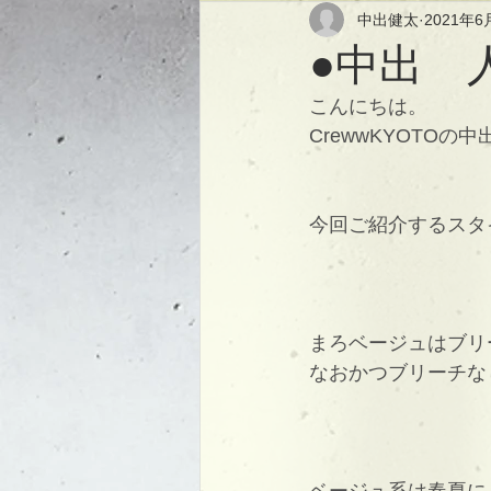
中出健太
2021年6
●中出 
こんにちは。
CrewwKYOTOの
今回ご紹介するスタ
まろベージュはブリ
なおかつブリーチな