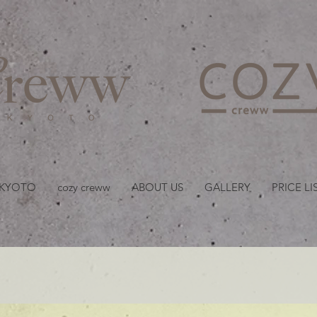
京都・四条 烏丸の美容室
 KYOTO
cozy creww
ABOUT US
GALLERY
PRICE LI