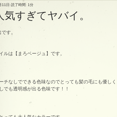
月11日
読了時間: 1分
人気すぎてヤバイ。
中出です。
イルは【まろベージュ】です。
ーチなしでできる色味なのでとっても髪の毛にも優しく
しでも透明感が出る色味です！！