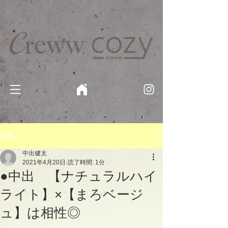
京都・四条 烏丸の美容室・美容院【Creww KYOTO (クルー)】【cozy creww(コージークルー)】 京都市 ヘ
アサロン​
​駐輪・駐車場あり
記事
中出健太
2021年4月20日
読了時間: 1分
●中出 【ナチュラルハイ
ライト】×【まろベージ
ュ】は相性◎