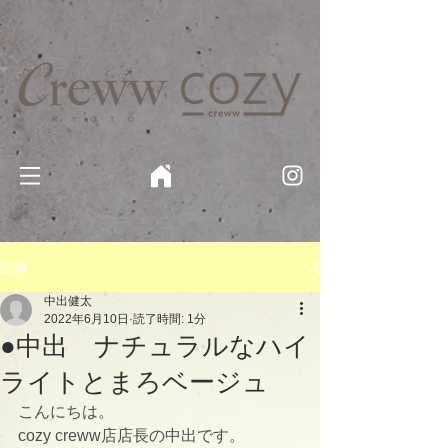
京都・四条 烏丸の美容室・美容院【Creww KYOTO (クルー)】【cozy creww(コージークルー)】 京都市 ヘ
アサロン​
​駐輪・駐車場あり
記事
中出健太
2022年6月10日
読了時間: 1分
●中出 ナチュラルなハイ
ライトとまろベージュ
こんにちは。
cozy creww店店長の中出です。