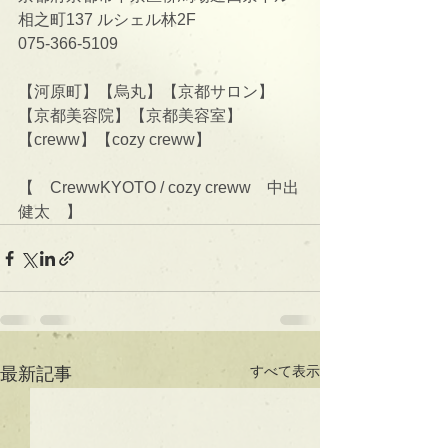
相之町137 ルシェル林2F
075-366-5109
【河原町】【烏丸】【京都サロン】
【京都美容院】【京都美容室】
【creww】【cozy creww】
【　CrewwKYOTO / cozy creww　中出
健太　】
すべて表示
最新記事