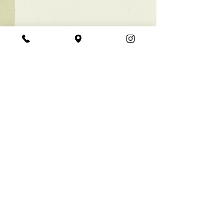
★ラインボブ【ぱつっと
ボブ】
あご下３ｃｍのラインボブ♪
コメント
ボブは大人気！内巻きでも外
ハネでも可愛い！ オーダーメ
イドカットで貴方だけのまと
コメントを追加…
【シンプル】メ
まるボブを提供します！ ぜひ
シュ！