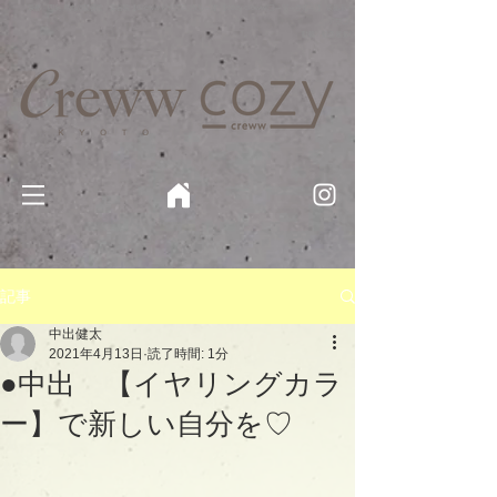
京都・四条 烏丸の美容室・美容院【Creww KYOTO (クルー)】【cozy creww(コージークルー)】 京都市 ヘ
アサロン​
​駐輪・駐車場あり
記事
中出健太
2021年4月13日
読了時間: 1分
●中出 【イヤリングカラ
ー】で新しい自分を♡