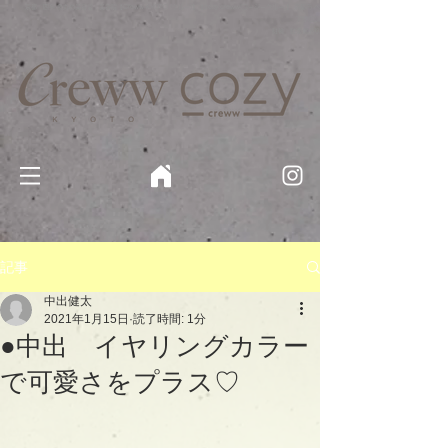
京都・四条 烏丸の美容室・美容院【Creww KYOTO (クルー)】【cozy creww(コージークルー)】 京都市 ヘ
アサロン​
​駐輪・駐車場あり
記事
中出健太
2021年1月15日
読了時間: 1分
●中出 イヤリングカラー
で可愛さをプラス♡