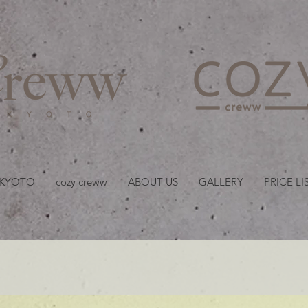
京都・四条 烏丸の美容室
 KYOTO
cozy creww
ABOUT US
GALLERY
PRICE LI