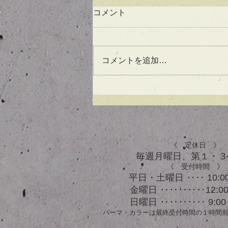
コメント
コメントを追加…
UVケアもできる！？アウト
バスオイル★
《 定休日 》
毎週月曜日、​第１・
《 受付時間 》
平日・土曜日 ‥‥ 10:00
金曜日 ‥‥‥‥‥12:00 
日曜日 ‥‥‥‥‥ 9:00 
パーマ・カラーは最終受付時間の１時間