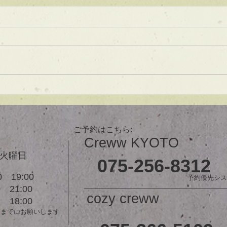
★ラインボブ【ぱつっとボ
ブ】
あご下３ｃｍのラインボブ♪ ボブ
は大人気！内巻きでも外ハネでも
可愛い！ オーダーメイドカット
で貴方だけのまとまるボブを提供
します！ ぜひ一度お試しくださ
【シ
い♪ 【ご予約に関して】 平日は比
ュ！
較的ご予約に空きがあります。
メニューが決まらない方はご相談
ご予約はこちら:
クーポンをご活用下さいませ。...
Creww KYOTO
３火曜日
075-256-8312
 19:00
予約優先シス
21:00
cozy creww
18:00
前までにお願いします