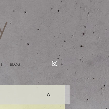
・美容院【Creww KYOTO (クルー)】【cozy creww(コージークルー)】 京都市 ヘアサロン​
​駐輪・駐車場あり
ST
BLOG