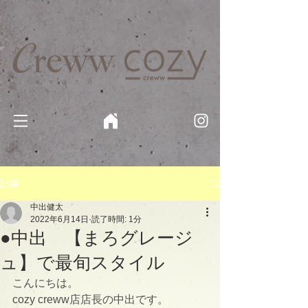
京都・四条 烏丸の美容室・美容院【Creww KYOTO (クルー)】【cozy creww(コージークルー)】 京都市 ヘ
アサロン​
​駐輪・駐車場あり
記事
中出健太
2022年6月14日
読了時間: 1分
●中出 【まろグレージ
ュ】で最旬スタイル
こんにちは。
cozy creww店店長の中出です。