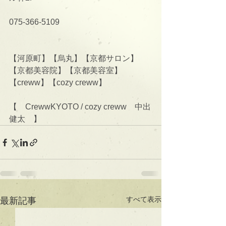
075-366-5109
【河原町】【烏丸】【京都サロン】
【京都美容院】【京都美容室】
【creww】【cozy creww】
【　CrewwKYOTO / cozy creww　中出
健太　】
すべて表示
最新記事