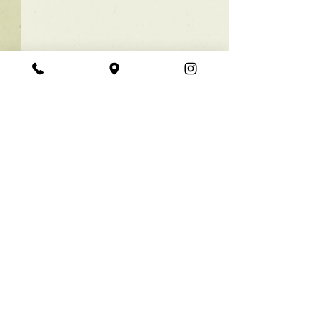
★ラインボブ【ぱつっと
ボブ】
あご下３ｃｍのラインボブ♪
コメント
ボブは大人気！内巻きでも外
ハネでも可愛い！ オーダーメ
イドカットで貴方だけのまと
コメントを追加…
【シンプル】メ