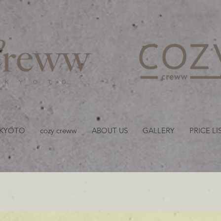
京都・四条 烏丸の美容室
 KYOTO
cozy creww
ABOUT US
GALLERY
PRICE LI