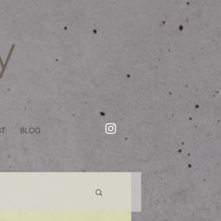
・美容院【Creww KYOTO (クルー)】【cozy creww(コージークルー)】 京都市 ヘアサロン​
​駐輪・駐車場あり
ST
BLOG