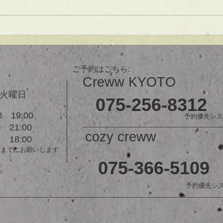
可愛い！ オーダーメイドカット
で貴方だけのまとまるボブを提供
します！ ぜひ一度お試しくださ
【シ
い♪ 【ご予約に関して】 平日は比
ュ！
較的ご予約に空きがあります。
メニューが決まらない方はご相談
ご予約はこちら:
クーポンをご活用下さいませ。...
Creww KYOTO
３火曜日
075-256-8312
 19:00
予約優先シス
21:00
cozy creww
18:00
前までにお願いします
075-366-5109
予約優先シ