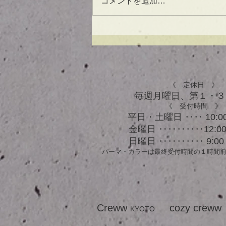
コメントを追加…
UVケアもできる！？アウト
バスオイル★
《 定休日 》
毎週月曜日、​第１・
《 受付時間 》
平日・土曜日 ‥‥ 10:00
金曜日 ‥‥‥‥‥12:00 
日曜日 ‥‥‥‥‥ 9:00 
パーマ・カラーは最終受付時間の１時間
Creww
cozy creww
KYOTO