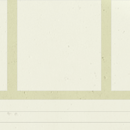
★ラインボブ【ぱつっとボ
ブ】
あご下３ｃｍのラインボブ♪ ボブ
は大人気！内巻きでも外ハネでも