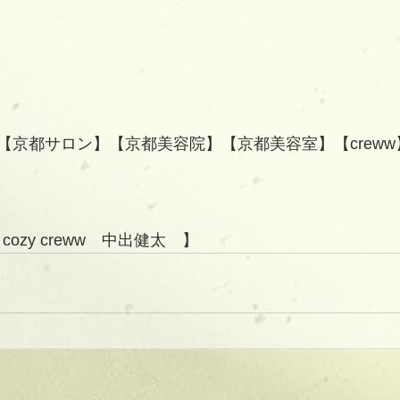
【京都サロン】【京都美容院】【京都美容室】【creww
/ cozy creww　中出健太　】