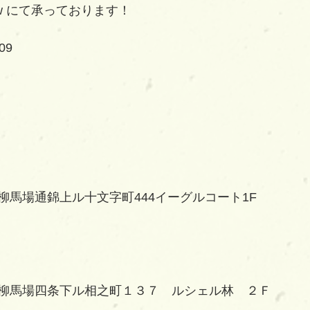
eww にて承っております！
09
柳馬場通錦上ル十文字町444イーグルコート1F
柳馬場四条下ル相之町１３７　ルシェル林　２Ｆ