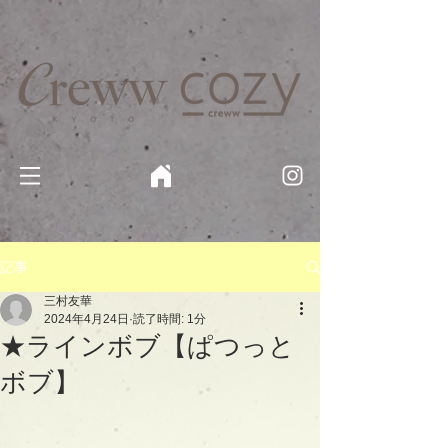
京都・四条 烏丸の美容室・美容院【Creww KYOTO (クルー)】【cozy creww(コージークルー)】 京都市 ヘ
アサロン​
​駐輪・駐車場あり
記事
三村友華
2024年4月24日
読了時間: 1分
★ラインボブ【ぱつっと
ボブ】