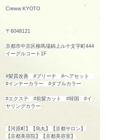
Creww KYOTO
〒6048121
京都市中京区柳馬場錦上ル十文字町444
イーグルコート1F
#髪質改善
#ブリーチ
#ヘアセット
#インナーカラー
#ダブルカラー
#エクステ
#前髪カット
#韓国
#イ
ヤリングカラー
【河原町】【烏丸】【京都サロン】
【京都美容院】【京都美容室】