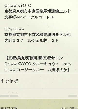
Creww KYOTO
京都府京都市中京区柳馬場通錦上ル十
文字町
444
イーグルコート
1F
cozy creww
京都府京都市下京区柳馬場四条下ル相
之町１３７　ルシェル林　２Ｆ
【京都/烏丸/河原町
/
錦
/
京都サロン　
Creww KYOTO 
クルーキョウト　
cozy 
creww 
コージークルー　八田ほのか】
すべて表示