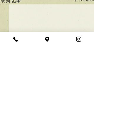
最新記事
★ラインボブ【ぱつっと
ボブ】
あご下３ｃｍのラインボブ♪
コメント
ボブは大人気！内巻きでも外