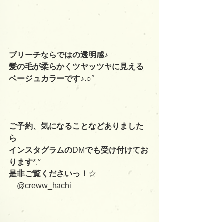
ブリーチならではの透明感♪
髪の毛が柔らかくツヤッツヤに見える
ベージュカラーです♪
.○°
ご予約、気になることなどありました
ら
インスタグラムの
DM
でも受け付けてお
ります
*.°
是非ご覧くださいっ！
☆
    @creww_hachi