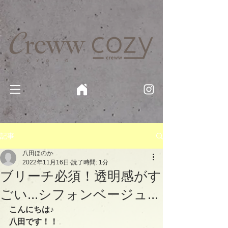
京都・四条 烏丸の美容室・美容院【Creww KYOTO (クルー)】【cozy creww(コージークルー)】 京都市 ヘ
アサロン​
​駐輪・駐車場あり
記事
八田ほのか
2022年11月16日
読了時間: 1分
ブリーチ必須！透明感がす
ごい...シフォンベージュ...
こんにちは♪
八田です！！