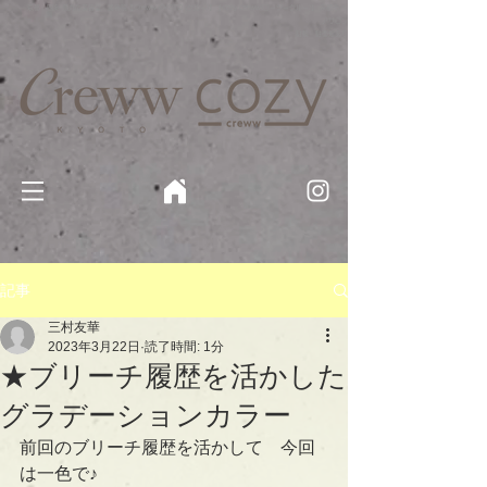
京都・四条 烏丸の美容室・美容院【Creww KYOTO (クルー)】【cozy creww(コージークルー)】 京都市 ヘ
アサロン​
​駐輪・駐車場あり
記事
三村友華
2023年3月22日
読了時間: 1分
★ブリーチ履歴を活かした
グラデーションカラー
前回のブリーチ履歴を活かして　今回
は一色で♪