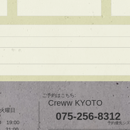
★ラインボブ【ぱつっとボ
ブ】
あご下３ｃｍのラインボブ♪ ボブ
は大人気！内巻きでも外ハネでも
可愛い！ オーダーメイドカット
で貴方だけのまとまるボブを提供
します！ ぜひ一度お試しくださ
【シ
い♪ 【ご予約に関して】 平日は比
ュ！
較的ご予約に空きがあります。
メニューが決まらない方はご相談
ご予約はこちら:
クーポンをご活用下さいませ。...
Creww KYOTO
３火曜日
075-256-8312
 19:00
予約優先シス
21:00