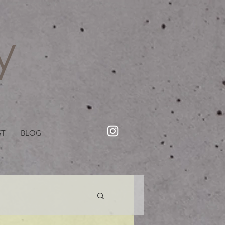
・美容院【Creww KYOTO (クルー)】【cozy creww(コージークルー)】 京都市 ヘアサロン​
​駐輪・駐車場あり
ST
BLOG