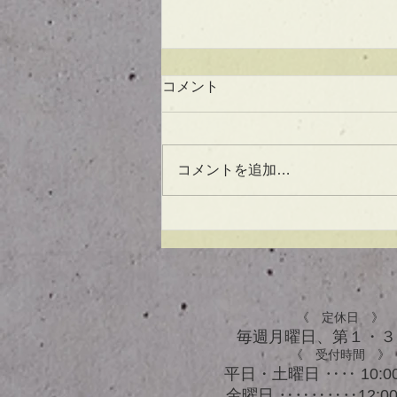
コメント
コメントを追加…
UVケアもできる！？アウト
バスオイル★
《 定休日 》
毎週月曜日、​第１・
《 受付時間 》
平日・土曜日 ‥‥ 10:00
金曜日 ‥‥‥‥‥12:00 