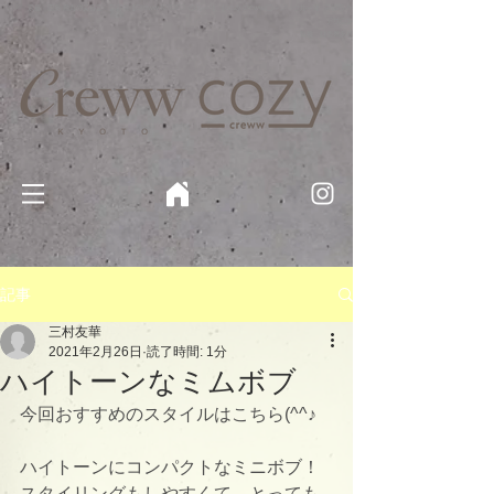
京都・四条 烏丸の美容室・美容院【Creww KYOTO (クルー)】【cozy creww(コージークルー)】 京都市 ヘ
アサロン​
​駐輪・駐車場あり
記事
三村友華
2021年2月26日
読了時間: 1分
ハイトーンなミムボブ
今回おすすめのスタイルはこちら(^^♪
ハイトーンにコンパクトなミニボブ！
スタイリングもしやすくて、とっても