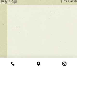
すべて表示
最新記事
★ラインボブ【ぱつっと
ボブ】
あご下３ｃｍのラインボブ♪
コメント
ボブは大人気！内巻きでも外