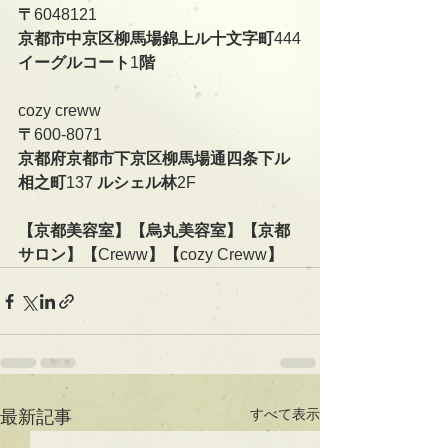
〒
6048121
京都市中京区柳馬場錦上ル十文字町
444
イーグルコート
1
階
cozy creww
〒
600-8071
京都府京都市下京区柳馬場通四条下ル
相之町
137 
ルシェル林
2F   
【京都美容室】【烏丸美容室】【京都
サロン】【
Creww
】【
cozy Creww
】
すべて表示
最新記事