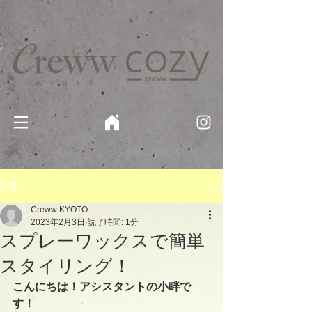
京都・四条 烏丸の美容室・美容院【Creww KYOTO (クルー)】【cozy creww(コージークルー)】 京都市 ヘ
アサロン​
​駐輪・駐車場あり
記事
Creww KYOTO
2023年2月3日
読了時間: 1分
スプレーワックスで簡単
スタイリング！
こんにちは！アシスタントの小畔で
す！