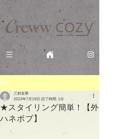
京都・四条 烏丸の美容室・美容院【Creww KYOTO (クルー)】【cozy creww(コージークルー)】 京都市 ヘ
アサロン​
​駐輪・駐車場あり
記事
三村友華
2023年7月19日
読了時間: 1分
★スタイリング簡単！【外
ハネボブ】