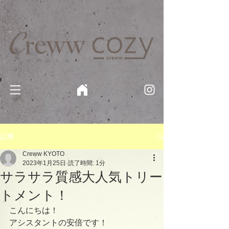
京都・四条 烏丸の美容室・美容院【Creww KYOTO (クルー)】【cozy creww(コージークルー)】 京都市 ヘ
アサロン​
​駐輪・駐車場あり
記事
Creww KYOTO
2023年1月25日
読了時間: 1分
サラサラ質感大人気トリー
トメント！
こんにちは！
アシスタントの安倍です！