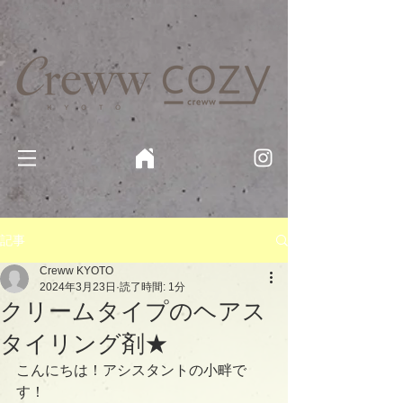
京都・四条 烏丸の美容室・美容院【Creww KYOTO (クルー)】【cozy creww(コージークルー)】 京都市 ヘ
アサロン​
​駐輪・駐車場あり
記事
Creww KYOTO
2024年3月23日
読了時間: 1分
クリームタイプのヘアス
タイリング剤★
こんにちは！アシスタントの小畔で
す！