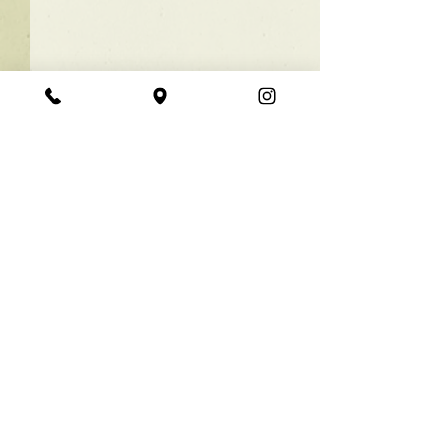
★ラインボブ【ぱつっと
ボブ】
あご下３ｃｍのラインボブ♪
コメント
ボブは大人気！内巻きでも外
ハネでも可愛い！ オーダーメ
イドカットで貴方だけのまと
コメントを追加…
【シンプル】メ