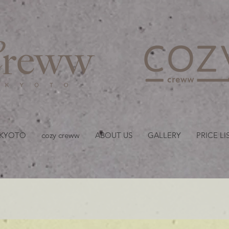
京都・四条 烏丸の美容室
 KYOTO
cozy creww
ABOUT US
GALLERY
PRICE LI