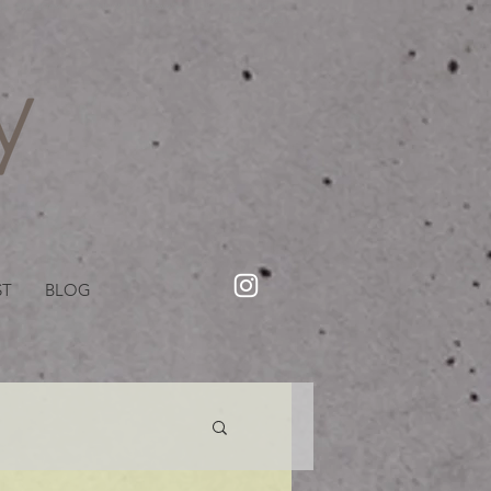
・美容院【Creww KYOTO (クルー)】【cozy creww(コージークルー)】 京都市 ヘアサロン​
​駐輪・駐車場あり
ST
BLOG