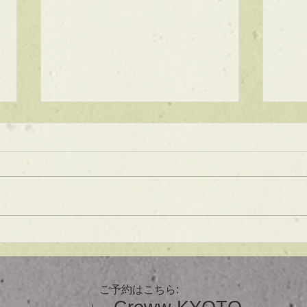
★ラインボブ【ぱつっとボ
ブ】
あご下３ｃｍのラインボブ♪ ボブ
は大人気！内巻きでも外ハネでも
可愛い！ オーダーメイドカット
で貴方だけのまとまるボブを提供
します！ ぜひ一度お試しくださ
【シ
い♪ 【ご予約に関して】 平日は比
ュ！
較的ご予約に空きがあります。
メニューが決まらない方はご相談
ご予約はこちら:
クーポンをご活用下さいませ。...