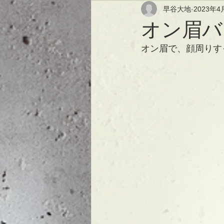
早谷大地
2023年4
オン眉バ
オン眉で、顔周りす