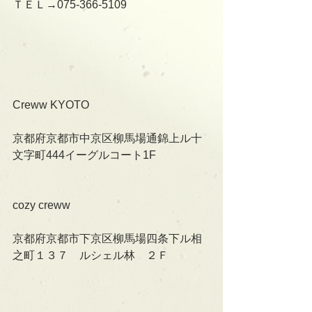
ＴＥＬ→075-366-5109
Creww KYOTO
京都府京都市中京区柳馬場通錦上ル十
文字町444イーグルコート1F
cozy creww
京都府京都市下京区柳馬場四条下ル相
之町１３７　ルシェル林　２Ｆ