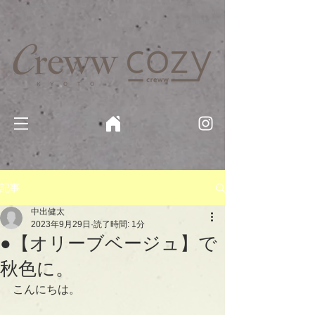
京都・四条 烏丸の美容室・美容院【Creww KYOTO (クルー)】【cozy creww(コージークルー)】 京都市 ヘ
アサロン​
​駐輪・駐車場あり
記事
中出健太
2023年9月29日
読了時間: 1分
●【オリーブベージュ】で
秋色に。
こんにちは。