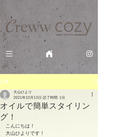
京都・四条 烏丸の美容室・美容院【Creww KYOTO (クルー)】【cozy creww(コージークルー)】 京都市 ヘ
アサロン​
​駐輪・駐車場あり
記事
大山ひより
2021年10月13日
読了時間: 1分
オイルで簡単スタイリン
グ！
こんにちは！
大山ひよりです！