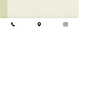
★ラインボブ【ぱつっと
ボブ】
あご下３ｃｍのラインボブ♪
コメント
ボブは大人気！内巻きでも外
ハネでも可愛い！ オーダーメ
コメントが読み込まれませんでした。
イドカットで貴方だけのまと
【シンプル】メ
技術的な問題があったようです。お手数ですが、
まるボブを提供します！ ぜひ
シュ！
再度接続するか、ページを再読み込みしてださ
一度お試しください♪ 【ご予
い。
約に関して】 平日は比較的ご
予約に空きがあります。 メニ