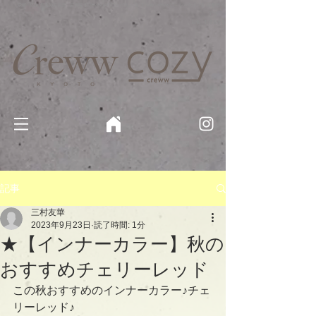
京都・四条 烏丸の美容室・美容院【Creww KYOTO (クルー)】【cozy creww(コージークルー)】 京都市 ヘ
アサロン​
​駐輪・駐車場あり
記事
三村友華
2023年9月23日
読了時間: 1分
★【インナーカラー】秋の
おすすめチェリーレッド
この秋おすすめのインナーカラー♪チェ
リーレッド♪