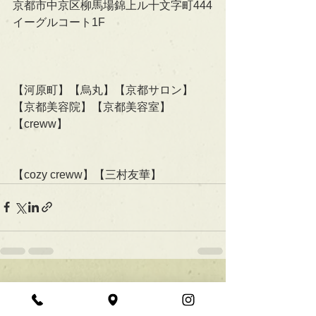
京都市中京区柳馬場錦上ル十文字町444
イーグルコート1F
【河原町】【烏丸】【京都サロン】
【京都美容院】【京都美容室】
【creww】
【cozy creww】【三村友華】
すべて表示
最新記事