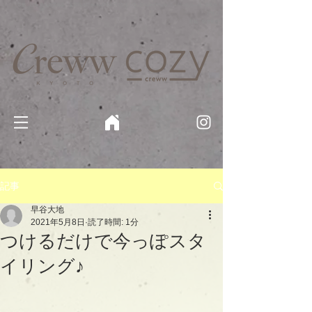
京都・四条 烏丸の美容室・美容院【Creww KYOTO (クルー)】【cozy creww(コージークルー)】 京都市 ヘ
アサロン​
​駐輪・駐車場あり
記事
早谷大地
2021年5月8日
読了時間: 1分
つけるだけで今っぽスタ
イリング♪