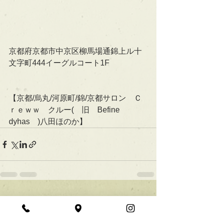
京都府京都市中京区柳馬場通錦上ル十
文字町444イーグルコート1F
【京都/烏丸/河原町/錦/京都サロン　Ｃ
ｒｅｗｗ　クルー(　旧　Befine 
dyhas　)八田ほのか】
すべて表示
最新記事