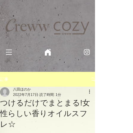
京都・四条 烏丸の美容室・美容院【Creww KYOTO (クルー)】【cozy creww(コージークルー)】 京都市 ヘ
アサロン​
​駐輪・駐車場あり
記事
八田ほのか
2022年7月17日
読了時間: 1分
つけるだけでまとまる!女
性らしい香りオイルスフ
レ☆