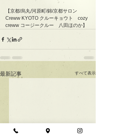
【京都/烏丸/河原町/錦/京都サロン　
Creww KYOTO クルーキョウト　cozy 
creww コージークルー　八田ほのか】
すべて表示
最新記事