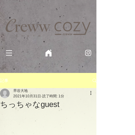
京都・四条 烏丸の美容室・美容院【Creww KYOTO (クルー)】【cozy creww(コージークルー)】 京都市 ヘ
アサロン​
​駐輪・駐車場あり
記事
早谷大地
2021年10月31日
読了時間: 1分
ちっちゃなguest