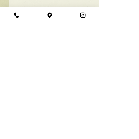
★ラインボブ【ぱつっと
ボブ】
あご下３ｃｍのラインボブ♪
コメント
ボブは大人気！内巻きでも外
ハネでも可愛い！ オーダーメ
イドカットで貴方だけのまと
コメントを追加…
【シンプル】メ
まるボブを提供します！ ぜひ
シュ！
一度お試しください♪ 【ご予
約に関して】 平日は比較的ご