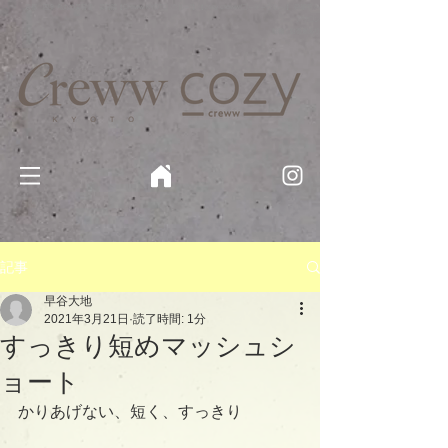
京都・四条 烏丸の美容室・美容院【Creww KYOTO (クルー)】【cozy creww(コージークルー)】 京都市 ヘ
アサロン​
​駐輪・駐車場あり
記事
早谷大地
2021年3月21日
読了時間: 1分
すっきり短めマッシュシ
ョート
かりあげない、短く、すっきり