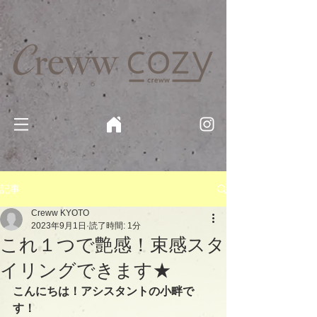
京都・四条 烏丸の美容室・美容院【Creww KYOTO (クルー)】【cozy creww(コージークルー)】 京都市 ヘ
アサロン​
​駐輪・駐車場あり
記事
Creww KYOTO
2023年9月1日
読了時間: 1分
これ１つで艶感！束感スタ
イリングできます★
こんにちは！アシスタントの小畔で
す！