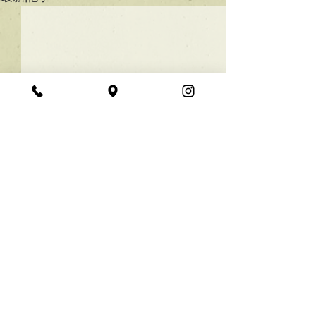
★ラインボブ【ぱつっと
ボブ】
あご下３ｃｍのラインボブ♪
コメント
ボブは大人気！内巻きでも外