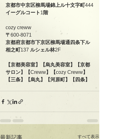
京都市中京区柳馬場錦上ル十文字町
444
イーグルコート
1
階
cozy creww
〒
600-8071
京都府京都市下京区柳馬場通四条下ル
相之町
137 
ルシェル林
2F   
【京都美容室】【烏丸美容室】【京都
サロン】【
Creww
】【
cozy Creww
】
【三条】【烏丸】【河原町】【四条】
すべて表示
最新記事