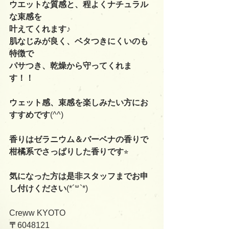
ウエットな質感と、程よくナチュラル
な束感を
叶えてくれます♪
肌なじみが良く、ベタつきにくいのも
特徴で
パサつき、乾燥から守ってくれま
す！！
ウェット感、束感を楽しみたい方にお
すすめです
(^^)
香りはゼラニウム＆バーベナの香りで
柑橘系でさっぱりした香りです
⭐︎
気になった方は是非スタッフまでお申
し付けください
(*´꒳`*)
Creww KYOTO
〒
6048121