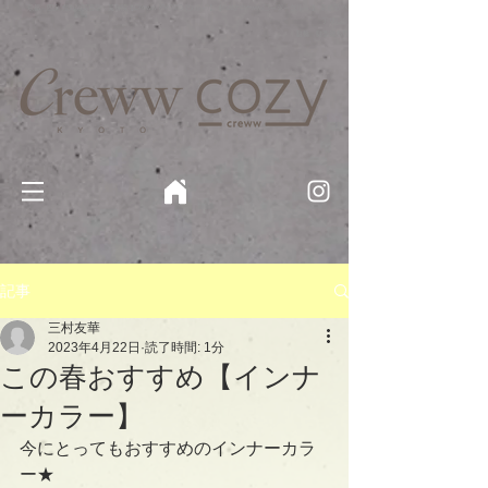
京都・四条 烏丸の美容室・美容院【Creww KYOTO (クルー)】【cozy creww(コージークルー)】 京都市 ヘ
アサロン​
​駐輪・駐車場あり
記事
三村友華
2023年4月22日
読了時間: 1分
この春おすすめ【インナ
ーカラー】
今にとってもおすすめのインナーカラ
ー★