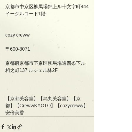
京都市中京区柳馬場錦上ル十文字町444
イーグルコート1階
cozy creww
〒600-8071
京都府京都市下京区柳馬場通四条下ル
相之町137 ルシェル林2F   
【京都美容室】【烏丸美容室】【京
都】【CrewwKYOTO】【cozycreww】
安倍美香