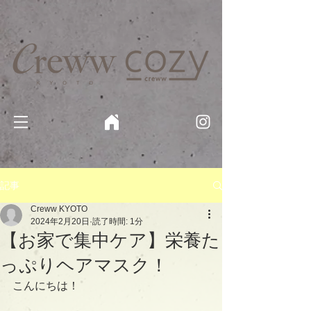
京都・四条 烏丸の美容室・美容院【Creww KYOTO (クルー)】【cozy creww(コージークルー)】 京都市 ヘ
アサロン​
​駐輪・駐車場あり
記事
Creww KYOTO
2024年2月20日
読了時間: 1分
【お家で集中ケア】栄養た
っぷりヘアマスク！
こんにちは！